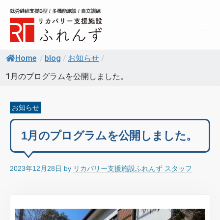
コ
就労継続支援B型 / 多機能施設 / 自立訓練
ン
メ
テ
ニ
ュ
ン
ー
Home
/
blog
/
お知らせ
/
ツ
へ
1月のプログラムを公開しました。
ス
キ
お知らせ
ッ
プ
1月のプログラムを公開しました。
2023年12月28日
by
リカバリー支援施設ふれんず スタッフ