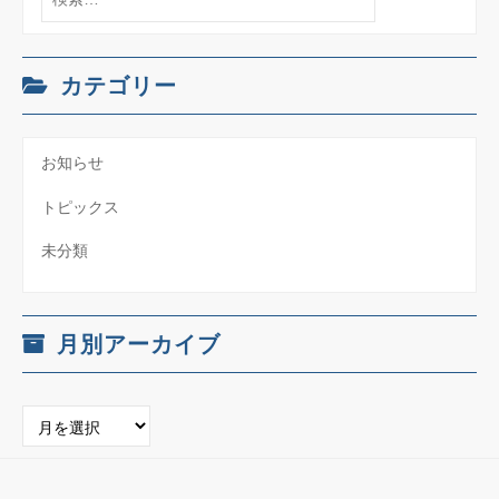
ー
索:
シ
カテゴリー
ョ
ン
お知らせ
トピックス
未分類
月別アーカイブ
月
別
ア
ー