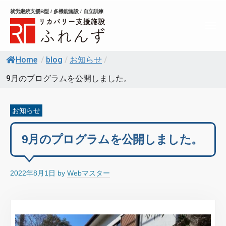
コ
就労継続支援B型 / 多機能施設 / 自立訓練
ン
メ
テ
ニ
ュ
ン
ー
Home
/
blog
/
お知らせ
/
ツ
へ
9月のプログラムを公開しました。
ス
キ
お知らせ
ッ
プ
9月のプログラムを公開しました。
2022年8月1日
by
Webマスター