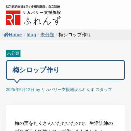
コ
就労継続支援B型 / 多機能施設 / 自立訓練
ン
メ
テ
ニ
ュ
ン
ー
Home
/
blog
/
未分類
/
梅シロップ作り
ツ
へ
ス
未分類
キ
梅シロップ作り
ッ
プ
2025年6月12日
by
リカバリー支援施設ふれんず スタッフ
梅の実をたくさんいただいたので、生活訓練の