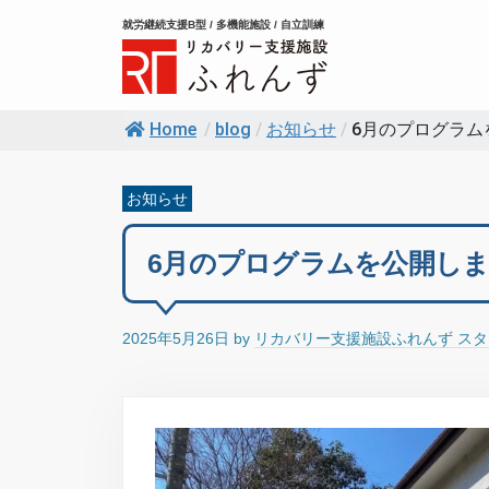
コ
就労継続支援B型 / 多機能施設 / 自立訓練
ン
テ
ン
Home
/
blog
/
お知らせ
/
6月のプログラム
ツ
へ
ス
お知らせ
キ
6月のプログラムを公開し
ッ
プ
2025年5月26日
by
リカバリー支援施設ふれんず ス