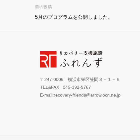
前の投稿
投
5月のプログラムを公開しました。
稿
ナ
ビ
ゲ
〒247-0006 横浜市栄区笠間３－１－６
ー
TEL&FAX 045-392-9767
E-mail:recovery-friends@arrow.ocn.ne.jp
シ
ョ
ン